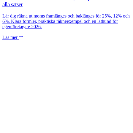
alla satser
Lär dig räkna ut moms framlänges och baklänges för 25%, 12% och
6%. Klara formler, praktiska räkneexempel och en lathund för
egenföretagare 2026.
Läs mer