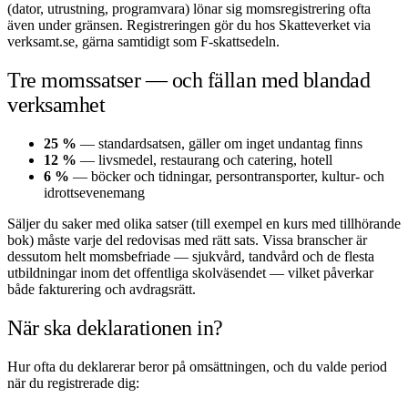
(dator, utrustning, programvara) lönar sig momsregistrering ofta
även under gränsen. Registreringen gör du hos Skatteverket via
verksamt.se, gärna samtidigt som F-skattsedeln.
Tre momssatser — och fällan med blandad
verksamhet
25 %
— standardsatsen, gäller om inget undantag finns
12 %
— livsmedel, restaurang och catering, hotell
6 %
— böcker och tidningar, persontransporter, kultur- och
idrottsevenemang
Säljer du saker med olika satser (till exempel en kurs med tillhörande
bok) måste varje del redovisas med rätt sats. Vissa branscher är
dessutom helt momsbefriade — sjukvård, tandvård och de flesta
utbildningar inom det offentliga skolväsendet — vilket påverkar
både fakturering och avdragsrätt.
När ska deklarationen in?
Hur ofta du deklarerar beror på omsättningen, och du valde period
när du registrerade dig: