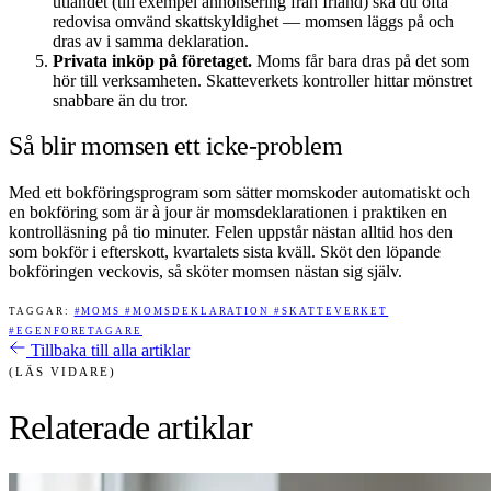
utlandet (till exempel annonsering från Irland) ska du ofta
redovisa omvänd skattskyldighet — momsen läggs på och
dras av i samma deklaration.
Privata inköp på företaget.
Moms får bara dras på det som
hör till verksamheten. Skatteverkets kontroller hittar mönstret
snabbare än du tror.
Så blir momsen ett icke-problem
Med ett bokföringsprogram som sätter momskoder automatiskt och
en bokföring som är à jour är momsdeklarationen i praktiken en
kontrolläsning på tio minuter. Felen uppstår nästan alltid hos den
som bokför i efterskott, kvartalets sista kväll. Sköt den löpande
bokföringen veckovis, så sköter momsen nästan sig själv.
TAGGAR:
#MOMS
#MOMSDEKLARATION
#SKATTEVERKET
#EGENFORETAGARE
Tillbaka till alla artiklar
(LÄS VIDARE)
Relaterade artiklar