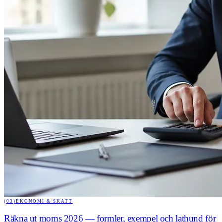
(03)
EKONOMI & SKATT
Räkna ut moms 2026 — formler, exempel och lathund för