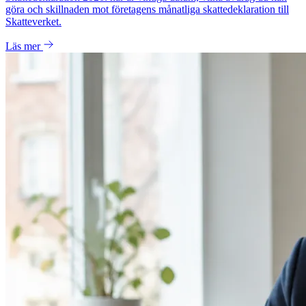
göra och skillnaden mot företagens månatliga skattedeklaration till
Skatteverket.
Läs mer