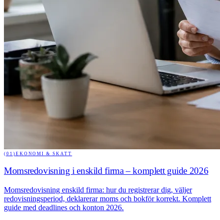
(01)
EKONOMI & SKATT
Momsredovisning i enskild firma – komplett guide 2026
Momsredovisning enskild firma: hur du registrerar dig, väljer
redovisningsperiod, deklarerar moms och bokför korrekt. Komplett
guide med deadlines och konton 2026.