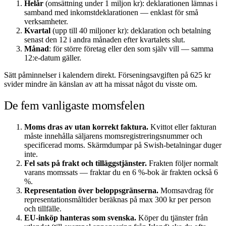
Helår
(omsättning under 1 miljon kr): deklarationen lämnas i
samband med inkomstdeklarationen — enklast för små
verksamheter.
Kvartal
(upp till 40 miljoner kr): deklaration och betalning
senast den 12 i andra månaden efter kvartalets slut.
Månad
: för större företag eller den som själv vill — samma
12:e-datum gäller.
Sätt påminnelser i kalendern direkt. Förseningsavgiften på 625 kr
svider mindre än känslan av att ha missat något du visste om.
De fem vanligaste momsfelen
Moms dras av utan korrekt faktura.
Kvittot eller fakturan
måste innehålla säljarens momsregistreringsnummer och
specificerad moms. Skärmdumpar på Swish-betalningar duger
inte.
Fel sats på frakt och tilläggstjänster.
Frakten följer normalt
varans momssats — fraktar du en 6 %-bok är frakten också 6
%.
Representation över beloppsgränserna.
Momsavdrag för
representationsmåltider beräknas på max 300 kr per person
och tillfälle.
EU-inköp hanteras som svenska.
Köper du tjänster från