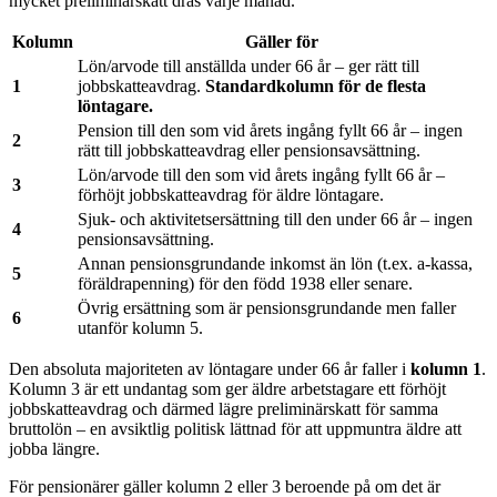
mycket preliminärskatt dras varje månad.
Kolumn
Gäller för
Lön/arvode till anställda under 66 år – ger rätt till
1
jobbskatteavdrag.
Standardkolumn för de flesta
löntagare.
Pension till den som vid årets ingång fyllt 66 år – ingen
2
rätt till jobbskatteavdrag eller pensionsavsättning.
Lön/arvode till den som vid årets ingång fyllt 66 år –
3
förhöjt jobbskatteavdrag för äldre löntagare.
Sjuk- och aktivitetsersättning till den under 66 år – ingen
4
pensionsavsättning.
Annan pensionsgrundande inkomst än lön (t.ex. a-kassa,
5
föräldrapenning) för den född 1938 eller senare.
Övrig ersättning som är pensionsgrundande men faller
6
utanför kolumn 5.
Den absoluta majoriteten av löntagare under 66 år faller i
kolumn 1
.
Kolumn 3 är ett undantag som ger äldre arbetstagare ett förhöjt
jobbskatteavdrag och därmed lägre preliminärskatt för samma
bruttolön – en avsiktlig politisk lättnad för att uppmuntra äldre att
jobba längre.
För pensionärer gäller kolumn 2 eller 3 beroende på om det är