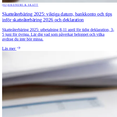
(02)
EKONOMI & SKATT
Skatteåterbäring 2025: viktiga datum, bankkonto och tips
inför skatteåterbäring 2026 och deklaration
Skatteåterbäring 2025: utbetalning 8-11 april för tidig deklaration, 3-
5 juni för övriga. Lär dig vad som påverkar beloppet och vilka
avdrag du inte bör missa.
Läs mer