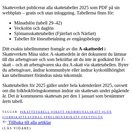
Skatteverket publicerar alla skattetabeller 2025 som PDF på sin
webbplats – gratis och utan inloggning. Tabellerna finns för:
Månadslön (tabell 29–42)
Veckolön och daglön
Sjömansskattetabeller (Fjärrfart och Närfart)
Tabeller för löneutbetalning av engångsbelopp
Ditt exakta tabellnummer framgår av din
A-skattsedel
i
Skatteverkets Mina sidor. A-skattsedeln är det dokument du lämnar
till din arbetsgivare och som bekräftar att du inte är godkänd för F-
skatt – och att arbetsgivaren ska dra A-skatt via skattetabellen. Byter
du arbetsgivare, ändrar kommunbyte eller ändrar kyrkotillhörighet
kan tabellnumret förändras nästa inkomstår.
Skattetabellen för 2025 gäller under hela kalenderåret 2025, oavsett
om din folkbokföringskommun ändrar sin skattesats under pågående
år. Det är kommunens skattesats per den 1 januari som bestämmer
årets tabell.
TAGGAR:
#SKATTETABELL
#SKATT
#KOMMUNALSKATT
#LÖN
#JOBBSKATTEAVDRAG
#PRELIMINÄRSKATT
#NETTOLÖN
Tillbaka till alla artiklar
(LÄS VIDARE)