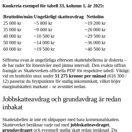
Konkreta exempel för tabell 33, kolumn 1, år 2025:
Bruttolön/mån
Ungefärligt skatteavdrag
Nettolön
25 000 kr
~5 800 kr
~19 200 kr
35 000 kr
~9 000 kr
~26 000 kr
40 000 kr
~10 500 kr
~29 500 kr
50 000 kr
~14 000 kr
~36 000 kr
60 000 kr
~19 500 kr
~40 500 kr
Siffrorna ovan är ungefärliga eftersom skattetabellerna är diskreta –
de har rader för lönenivåer med jämna intervall. Den exakta siffran
framgår av Skatteverkets officiella PDF för respektive tabell. Viktigt:
vid en bruttolön strax under
51 275 kronor per månad
(616 300 /
12) passerar du brytpunkten för statlig inkomstskatt, vilket höjer
marginalskatten markant – se avsnittet nedan.
Jobbskatteavdrag och grundavdrag är redan
inbakat
Skattetabellen är inte ett råttpapper med bara kommunalskatten.
Skatteverket beräknar varje rad med
jobbskatteavdraget
,
grundavdraget
och eventuell statlig skatt redan inräknad. Du