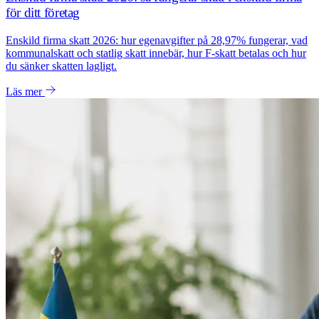
för ditt företag
Enskild firma skatt 2026: hur egenavgifter på 28,97% fungerar, vad
kommunalskatt och statlig skatt innebär, hur F-skatt betalas och hur
du sänker skatten lagligt.
Läs mer