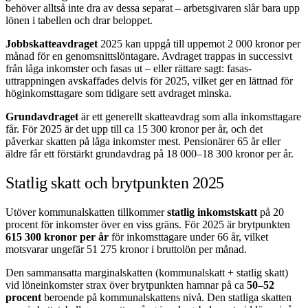
behöver alltså inte dra av dessa separat – arbetsgivaren slår bara upp
lönen i tabellen och drar beloppet.
Jobbskatteavdraget
2025 kan uppgå till uppemot 2 000 kronor per
månad för en genomsnittslöntagare. Avdraget trappas in successivt
från låga inkomster och fasas ut – eller rättare sagt: fasas-
uttrappningen avskaffades delvis för 2025, vilket ger en lättnad för
höginkomsttagare som tidigare sett avdraget minska.
Grundavdraget
är ett generellt skatteavdrag som alla inkomsttagare
får. För 2025 är det upp till ca 15 300 kronor per år, och det
påverkar skatten på låga inkomster mest. Pensionärer 65 år eller
äldre får ett förstärkt grundavdrag på 18 000–18 300 kronor per år.
Statlig skatt och brytpunkten 2025
Utöver kommunalskatten tillkommer
statlig inkomstskatt
på 20
procent för inkomster över en viss gräns. För 2025 är brytpunkten
615 300 kronor per år
för inkomsttagare under 66 år, vilket
motsvarar ungefär 51 275 kronor i bruttolön per månad.
Den sammansatta marginalskatten (kommunalskatt + statlig skatt)
vid löneinkomster strax över brytpunkten hamnar på ca
50–52
procent
beroende på kommunalskattens nivå. Den statliga skatten