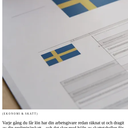
(EKONOMI & SKATT)
Varje gång du får lön har din arbetsgivare redan räknat ut och dragit
av din preliminärskatt – och det sker med hjälp av skattetabellen för