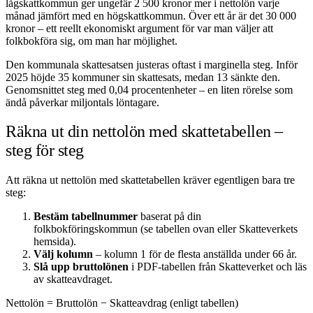
lågskattkommun ger ungefär 2 500 kronor mer i nettolön varje
månad jämfört med en högskattkommun. Över ett år är det 30 000
kronor – ett reellt ekonomiskt argument för var man väljer att
folkbokföra sig, om man har möjlighet.
Den kommunala skattesatsen justeras oftast i marginella steg. Inför
2025 höjde 35 kommuner sin skattesats, medan 13 sänkte den.
Genomsnittet steg med 0,04 procentenheter – en liten rörelse som
ändå påverkar miljontals löntagare.
Räkna ut din nettolön med skattetabellen –
steg för steg
Att räkna ut nettolön med skattetabellen kräver egentligen bara tre
steg:
Bestäm tabellnummer
baserat på din
folkbokföringskommun (se tabellen ovan eller Skatteverkets
hemsida).
Välj kolumn
– kolumn 1 för de flesta anställda under 66 år.
Slå upp bruttolönen
i PDF-tabellen från Skatteverket och läs
av skatteavdraget.
Nettolön = Bruttolön − Skatteavdrag (enligt tabellen)