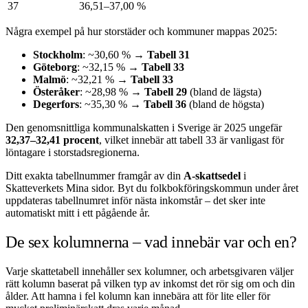
37
36,51–37,00 %
Några exempel på hur storstäder och kommuner mappas 2025:
Stockholm
: ~30,60 % →
Tabell 31
Göteborg
: ~32,15 % →
Tabell 33
Malmö
: ~32,21 % →
Tabell 33
Österåker
: ~28,98 % →
Tabell 29
(bland de lägsta)
Degerfors
: ~35,30 % →
Tabell 36
(bland de högsta)
Den genomsnittliga kommunalskatten i Sverige är 2025 ungefär
32,37–32,41 procent
, vilket innebär att tabell 33 är vanligast för
löntagare i storstadsregionerna.
Ditt exakta tabellnummer framgår av din
A-skattsedel
i
Skatteverkets Mina sidor. Byt du folkbokföringskommun under året
uppdateras tabellnumret inför nästa inkomstår – det sker inte
automatiskt mitt i ett pågående år.
De sex kolumnerna – vad innebär var och en?
Varje skattetabell innehåller sex kolumner, och arbetsgivaren väljer
rätt kolumn baserat på vilken typ av inkomst det rör sig om och din
ålder. Att hamna i fel kolumn kan innebära att för lite eller för