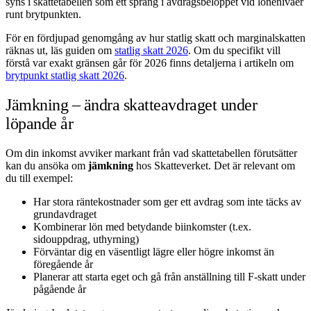
syns i skattetabellen som ett språng i avdragsbeloppet vid lönenivåer
runt brytpunkten.
För en fördjupad genomgång av hur statlig skatt och marginalskatten
räknas ut, läs guiden om
statlig skatt 2026
. Om du specifikt vill
förstå var exakt gränsen går för 2026 finns detaljerna i artikeln om
brytpunkt statlig skatt 2026
.
Jämkning – ändra skatteavdraget under
löpande år
Om din inkomst avviker markant från vad skattetabellen förutsätter
kan du ansöka om
jämkning
hos Skatteverket. Det är relevant om
du till exempel:
Har stora räntekostnader som ger ett avdrag som inte täcks av
grundavdraget
Kombinerar lön med betydande biinkomster (t.ex.
sidouppdrag, uthyrning)
Förväntar dig en väsentligt lägre eller högre inkomst än
föregående år
Planerar att starta eget och gå från anställning till F-skatt under
pågående år