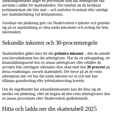
Jämkningsbeslutet anger en procentsats som din arbetsgivare ska
använda i stället för skattetabellen. Det innebär att du beräknar
preliminärskatt rätt från start – och undviker kvarskatt eller onödigt
stor skatteåterbäring vid deklarationen.
Ansökan om jämkning görs via Skatteverkets e-tjänster och grundar
sig på en uppskattning av dina totala inkomster och avdrag för hela
inkomståret.
Sekundär inkomst och 30-procentsregeln
Skattetabellen gäller bara för din
primära inkomst
– den du anmält
som huvudinkomst hos din arbetsgivare. Har du ett sidouppdrag, ett
timanställningsavtal hos en annan arbetsgivare eller erhåller du
arvoden från ytterligare utbetalare dras skatt med fast
30 procent
på
dessa ersättningar, oavsett skattetabell. Det beror på att de extra
utbetalarna inte vet hur din totala inkomst ser ut och inte kan
tillämpa grundavdrag eller jobbskatteavdrag korrekt.
Om du regelbundet har sekundärinkomster kan det löna sig att
ansöka om jämkning, eller att begära att den extra arbetsgivaren drar
en annan procentsats efter Skatteverkets godkännande.
Hitta och ladda ner din skattetabell 2025