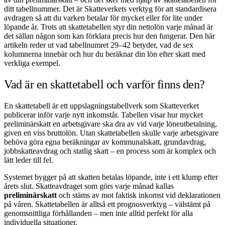
ditt tabellnummer. Det är Skatteverkets verktyg för att standardisera
avdragen så att du varken betalar för mycket eller för lite under
löpande år. Trots att skattetabellen styr din nettolön varje månad är
det sällan någon som kan förklara precis hur den fungerar. Den här
artikeln reder ut vad tabellnumret 29–42 betyder, vad de sex
kolumnerna innebär och hur du beräknar din lön efter skatt med
verkliga exempel.
Vad är en skattetabell och varför finns den?
En skattetabell är ett uppslagningstabellverk som Skatteverket
publicerar inför varje nytt inkomstår. Tabellen visar hur mycket
preliminärskatt en arbetsgivare ska dra av vid varje löneutbetalning,
given en viss bruttolön. Utan skattetabellen skulle varje arbetsgivare
behöva göra egna beräkningar av kommunalskatt, grundavdrag,
jobbskatteavdrag och statlig skatt – en process som är komplex och
lätt leder till fel.
Systemet bygger på att skatten betalas löpande, inte i ett klump efter
årets slut. Skatteavdraget som görs varje månad kallas
preliminärskatt
och stäms av mot faktisk inkomst vid deklarationen
på våren. Skattetabellen är alltså ett prognosverktyg – välstämt på
genomsnittliga förhållanden – men inte alltid perfekt för alla
individuella situationer.