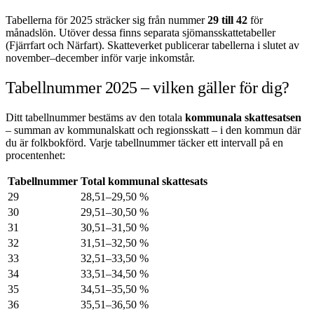
Tabellerna för 2025 sträcker sig från nummer
29 till 42
för
månadslön. Utöver dessa finns separata sjömansskattetabeller
(Fjärrfart och Närfart). Skatteverket publicerar tabellerna i slutet av
november–december inför varje inkomstår.
Tabellnummer 2025 – vilken gäller för dig?
Ditt tabellnummer bestäms av den totala
kommunala skattesatsen
– summan av kommunalskatt och regionsskatt – i den kommun där
du är folkbokförd. Varje tabellnummer täcker ett intervall på en
procentenhet:
Tabellnummer
Total kommunal skattesats
29
28,51–29,50 %
30
29,51–30,50 %
31
30,51–31,50 %
32
31,51–32,50 %
33
32,51–33,50 %
34
33,51–34,50 %
35
34,51–35,50 %
36
35,51–36,50 %