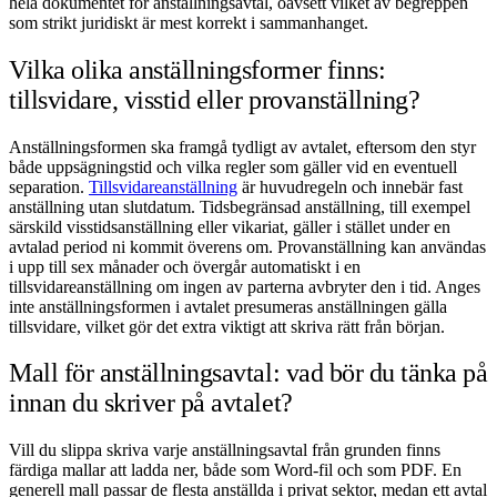
hela dokumentet för anställningsavtal, oavsett vilket av begreppen
som strikt juridiskt är mest korrekt i sammanhanget.
Vilka olika anställningsformer finns:
tillsvidare, visstid eller provanställning?
Anställningsformen ska framgå tydligt av avtalet, eftersom den styr
både uppsägningstid och vilka regler som gäller vid en eventuell
separation.
Tillsvidareanställning
är huvudregeln och innebär fast
anställning utan slutdatum. Tidsbegränsad anställning, till exempel
särskild visstidsanställning eller vikariat, gäller i stället under en
avtalad period ni kommit överens om. Provanställning kan användas
i upp till sex månader och övergår automatiskt i en
tillsvidareanställning om ingen av parterna avbryter den i tid. Anges
inte anställningsformen i avtalet presumeras anställningen gälla
tillsvidare, vilket gör det extra viktigt att skriva rätt från början.
Mall för anställningsavtal: vad bör du tänka på
innan du skriver på avtalet?
Vill du slippa skriva varje anställningsavtal från grunden finns
färdiga mallar att ladda ner, både som Word-fil och som PDF. En
generell mall passar de flesta anställda i privat sektor, medan ett avtal