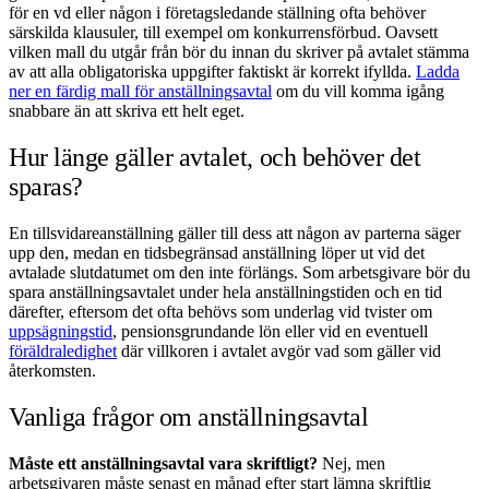
för en vd eller någon i företagsledande ställning ofta behöver
särskilda klausuler, till exempel om konkurrensförbud. Oavsett
vilken mall du utgår från bör du innan du skriver på avtalet stämma
av att alla obligatoriska uppgifter faktiskt är korrekt ifyllda.
Ladda
ner en färdig mall för anställningsavtal
om du vill komma igång
snabbare än att skriva ett helt eget.
Hur länge gäller avtalet, och behöver det
sparas?
En tillsvidareanställning gäller till dess att någon av parterna säger
upp den, medan en tidsbegränsad anställning löper ut vid det
avtalade slutdatumet om den inte förlängs. Som arbetsgivare bör du
spara anställningsavtalet under hela anställningstiden och en tid
därefter, eftersom det ofta behövs som underlag vid tvister om
uppsägningstid
, pensionsgrundande lön eller vid en eventuell
föräldraledighet
där villkoren i avtalet avgör vad som gäller vid
återkomsten.
Vanliga frågor om anställningsavtal
Måste ett anställningsavtal vara skriftligt?
Nej, men
arbetsgivaren måste senast en månad efter start lämna skriftlig