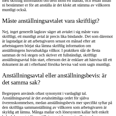
med skriftlig information om dem inom en månad, och redan innan
ni bestämmer er för att anställa är det klokt att stämma av villkoren
muntligt också.
Måste anställningsavtalet vara skriftligt?
Nej, inget generellt lagkrav säger att avtalet i sig måste vara
skriftligt, ett muntligt avtal är precis lika bindande. Det som däremot
är lagstadgat är att arbetsgivaren senast en månad efter att
arbetstagaren börjat ska lämna skriftlig information om
anställningens huvudsakliga villkor. I praktiken slår de flesta
samman de två stegen och skriver ett fullständigt, skriftligt
anställningsavtal från start, eftersom det är enklare att hänvisa till ett
dokument än att i efterhand försöka bevisa vad som sagts muntligt.
Anställningsavtal eller anställningsbevis: är
det samma sak?
Begreppen används oftast synonymt i vardagligt tal.
Anställningsavtal är det avtalsrättsliga ordet för själva
överenskommelsen, medan anställningsbevis mer specifikt syftar på
den skriftliga sammanställning av villkoren som arbetsgivaren är
skyldig att lämna. Många mallar och lönesystem kallar helt enkelt