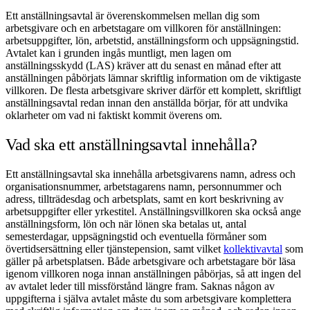
Ett anställningsavtal är överenskommelsen mellan dig som
arbetsgivare och en arbetstagare om villkoren för anställningen:
arbetsuppgifter, lön, arbetstid, anställningsform och uppsägningstid.
Avtalet kan i grunden ingås muntligt, men lagen om
anställningsskydd (LAS) kräver att du senast en månad efter att
anställningen påbörjats lämnar skriftlig information om de viktigaste
villkoren. De flesta arbetsgivare skriver därför ett komplett, skriftligt
anställningsavtal redan innan den anställda börjar, för att undvika
oklarheter om vad ni faktiskt kommit överens om.
Vad ska ett anställningsavtal innehålla?
Ett anställningsavtal ska innehålla arbetsgivarens namn, adress och
organisationsnummer, arbetstagarens namn, personnummer och
adress, tillträdesdag och arbetsplats, samt en kort beskrivning av
arbetsuppgifter eller yrkestitel. Anställningsvillkoren ska också ange
anställningsform, lön och när lönen ska betalas ut, antal
semesterdagar, uppsägningstid och eventuella förmåner som
övertidsersättning eller tjänstepension, samt vilket
kollektivavtal
som
gäller på arbetsplatsen. Både arbetsgivare och arbetstagare bör läsa
igenom villkoren noga innan anställningen påbörjas, så att ingen del
av avtalet leder till missförstånd längre fram. Saknas någon av
uppgifterna i själva avtalet måste du som arbetsgivare komplettera