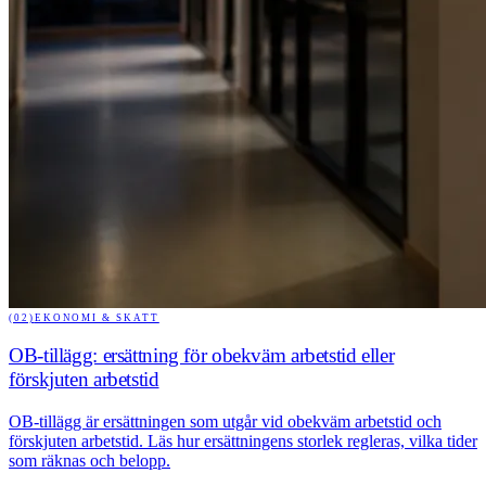
(02)
EKONOMI & SKATT
OB-tillägg: ersättning för obekväm arbetstid eller
förskjuten arbetstid
OB-tillägg är ersättningen som utgår vid obekväm arbetstid och
förskjuten arbetstid. Läs hur ersättningens storlek regleras, vilka tider
som räknas och belopp.